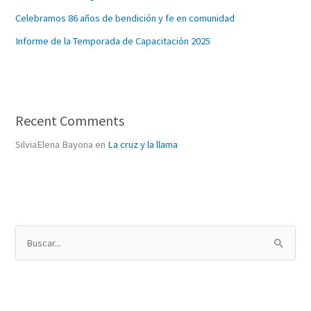
Celebramos 86 años de bendición y fe en comunidad
Informe de la Temporada de Capacitación 2025
Recent Comments
SilviaElena Bayona
en
La cruz y la llama
B
u
s
c