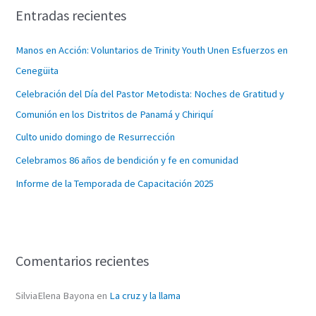
Entradas recientes
a
r
Manos en Acción: Voluntarios de Trinity Youth Unen Esfuerzos en
p
Cenegüita
o
Celebración del Día del Pastor Metodista: Noches de Gratitud y
r
Comunión en los Distritos de Panamá y Chiriquí
:
Culto unido domingo de Resurrección
Celebramos 86 años de bendición y fe en comunidad
Informe de la Temporada de Capacitación 2025
Comentarios recientes
SilviaElena Bayona
en
La cruz y la llama