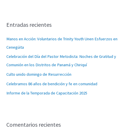
s
c
Entradas recientes
a
r
Manos en Acción: Voluntarios de Trinity Youth Unen Esfuerzos en
p
Cenegüita
o
Celebración del Día del Pastor Metodista: Noches de Gratitud y
r
Comunión en los Distritos de Panamá y Chiriquí
:
Culto unido domingo de Resurrección
Celebramos 86 años de bendición y fe en comunidad
Informe de la Temporada de Capacitación 2025
Comentarios recientes