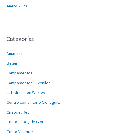
enero 2020
Categorías
Anuncios
Belén
Campamentos
Campamentos Juveniles
catedral Jhon Wesley
Centro comunitario Cienaguita
Cristo el Rey
Cristo el Rey de Gloria
Cristo Viviente