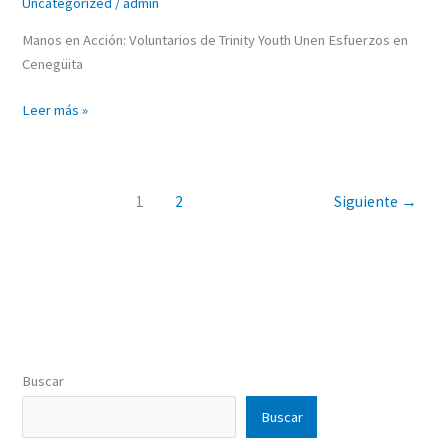
Uncategorized
/
admin
Manos en Acción: Voluntarios de Trinity Youth Unen Esfuerzos en
Cenegüita
Leer más »
1
2
Siguiente
→
Buscar
Buscar