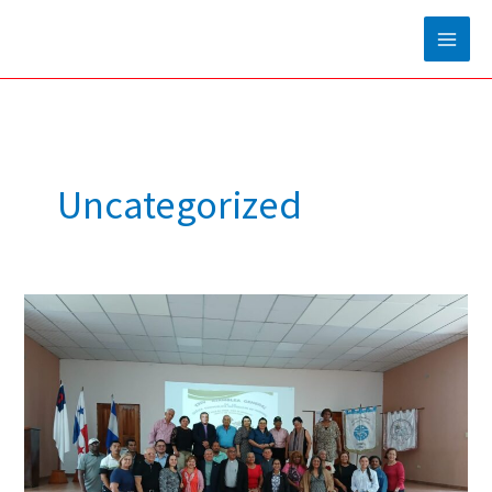
Ir
al
contenido
Uncategorized
XXIV
ASAMBLEA
GENERAL
2024
DE
LA
IEMPA