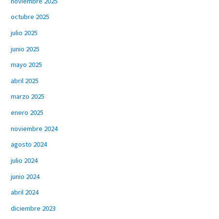
noviembre 2025
octubre 2025
julio 2025
junio 2025
mayo 2025
abril 2025
marzo 2025
enero 2025
noviembre 2024
agosto 2024
julio 2024
junio 2024
abril 2024
diciembre 2023