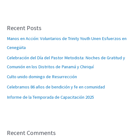
Recent Posts
Manos en Acción: Voluntarios de Trinity Youth Unen Esfuerzos en
Cenegüita
Celebración del Día del Pastor Metodista: Noches de Gratitud y
Comunión en los Distritos de Panamá y Chiriquí
Culto unido domingo de Resurrección
Celebramos 86 años de bendición y fe en comunidad
Informe de la Temporada de Capacitación 2025
Recent Comments