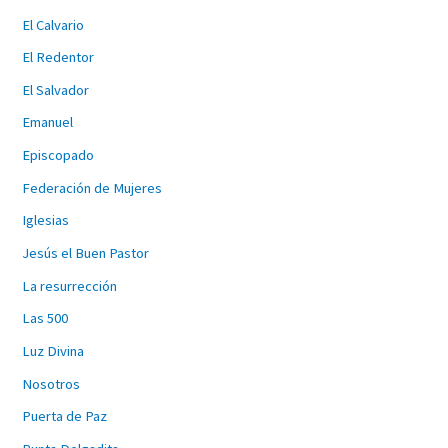
El Calvario
El Redentor
El Salvador
Emanuel
Episcopado
Federación de Mujeres
Iglesias
Jesús el Buen Pastor
La resurrección
Las 500
Luz Divina
Nosotros
Puerta de Paz