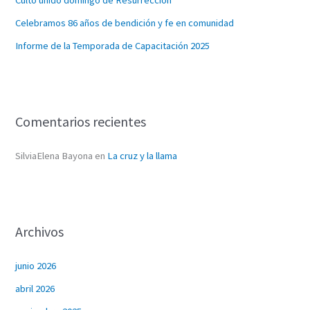
Culto unido domingo de Resurrección
Celebramos 86 años de bendición y fe en comunidad
Informe de la Temporada de Capacitación 2025
Comentarios recientes
SilviaElena Bayona
en
La cruz y la llama
Archivos
junio 2026
abril 2026