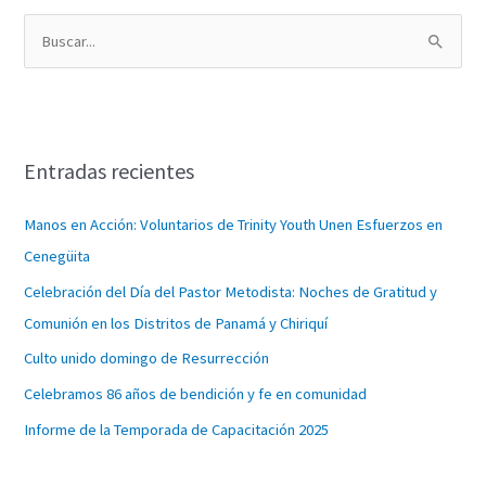
B
u
s
c
Entradas recientes
a
r
Manos en Acción: Voluntarios de Trinity Youth Unen Esfuerzos en
p
Cenegüita
o
Celebración del Día del Pastor Metodista: Noches de Gratitud y
r
Comunión en los Distritos de Panamá y Chiriquí
:
Culto unido domingo de Resurrección
Celebramos 86 años de bendición y fe en comunidad
Informe de la Temporada de Capacitación 2025