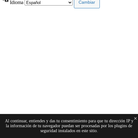
Idioma
×
Al continuar, entiendes y das tu consentimiento para que tu dirección IP y
la información de tu navegador puedan ser procesadas por los plugins de
seguridad instalados en este sitio.