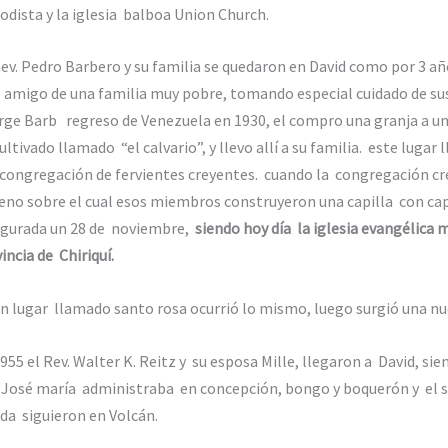
dista y la iglesia balboa Union Church.
ev. Pedro Barbero y su familia se quedaron en David como por 3 añ
 amigo de una familia muy pobre, tomando especial cuidado de sus 
ge Barb regreso de Venezuela en 1930, el compro una granja a uno
ultivado llamado “el calvario”, y llevo allí a su familia. este lugar
congregación de fervientes creyentes. cuando la congregación cr
eno sobre el cual esos miembros construyeron una capilla con ca
ugurada un 28 de noviembre,
siendo hoy día la iglesia evangélica 
incia de Chiriquí.
n lugar llamado santo rosa ocurrió lo mismo, luego surgió una n
955 el Rev. Walter K. Reitz y su esposa Mille, llegaron a David, sie
 José maría administraba en concepción, bongo y boquerón y el s
da siguieron en Volcán.