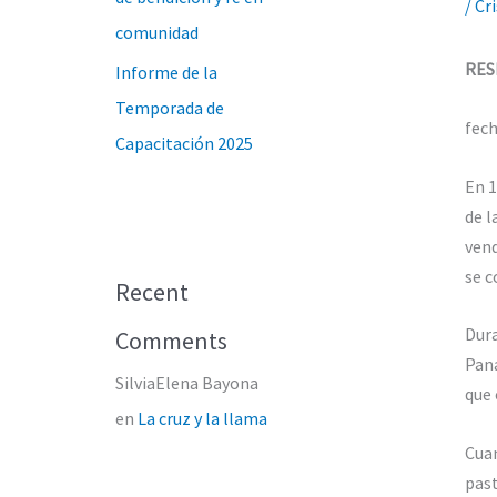
/
Cri
comunidad
RES
Informe de la
Temporada de
fech
Capacitación 2025
En 1
de l
vend
se c
Recent
Dura
Comments
Pana
SilviaElena Bayona
que 
en
La cruz y la llama
Cuan
past