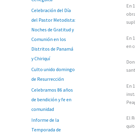
En 1
Celebración del Día
obra
del Pastor Metodista:
supl
Noches de Gratitud y
En 1
Comunión en los
en c
Distritos de Panamá
y Chiriquí
Don 
Culto unido domingo
sant
de Resurrección
En 1
Celebramos 86 años
inst
de bendición y fe en
Peag
comunidad
El R
Informe de la
quit
Temporada de