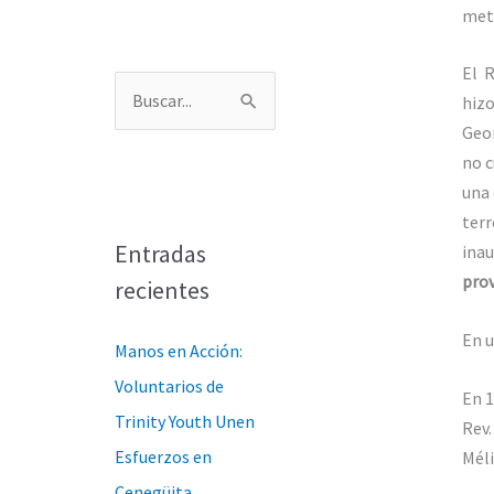
meto
El R
hizo
B
Geor
u
no c
s
una 
c
terr
a
Entradas
ina
prov
r
recientes
p
En u
Manos en Acción:
o
Voluntarios de
r
En 1
Trinity Youth Unen
:
Rev.
Esfuerzos en
Méli
Cenegüita