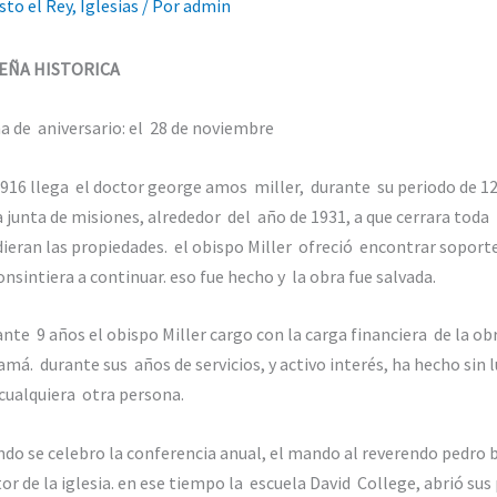
sto el Rey
,
Iglesias
/ Por
admin
EÑA HISTORICA
a de aniversario: el 28 de noviembre
916 llega el doctor george amos miller, durante su periodo de 1
a junta de misiones, alrededor del año de 1931, a que cerrara toda
ieran las propiedades. el obispo Miller ofreció encontrar soport
onsintiera a continuar. eso fue hecho y la obra fue salvada.
nte 9 años el obispo Miller cargo con la carga financiera de la obr
má. durante sus años de servicios, y activo interés, ha hecho sin
cualquiera otra persona.
do se celebro la conferencia anual, el mando al reverendo pedro b
or de la iglesia. en ese tiempo la escuela David College, abrió sus 