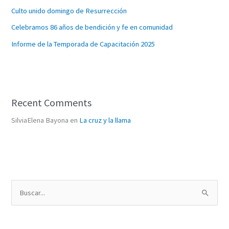
Culto unido domingo de Resurrección
Celebramos 86 años de bendición y fe en comunidad
Informe de la Temporada de Capacitación 2025
Recent Comments
SilviaElena Bayona
en
La cruz y la llama
B
u
s