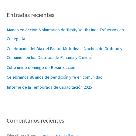
c
Entradas recientes
a
r
Manos en Acción: Voluntarios de Trinity Youth Unen Esfuerzos en
p
Cenegüita
o
Celebración del Día del Pastor Metodista: Noches de Gratitud y
r
Comunión en los Distritos de Panamá y Chiriquí
:
Culto unido domingo de Resurrección
Celebramos 86 años de bendición y fe en comunidad
Informe de la Temporada de Capacitación 2025
Comentarios recientes
SilviaElena Bayona
en
La cruz y la llama