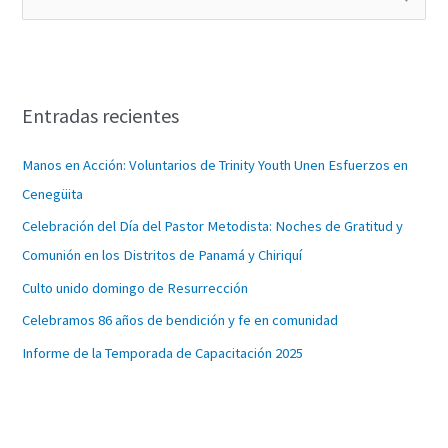
u
s
c
Entradas recientes
a
r
Manos en Acción: Voluntarios de Trinity Youth Unen Esfuerzos en
p
Cenegüita
o
Celebración del Día del Pastor Metodista: Noches de Gratitud y
r
Comunión en los Distritos de Panamá y Chiriquí
:
Culto unido domingo de Resurrección
Celebramos 86 años de bendición y fe en comunidad
Informe de la Temporada de Capacitación 2025