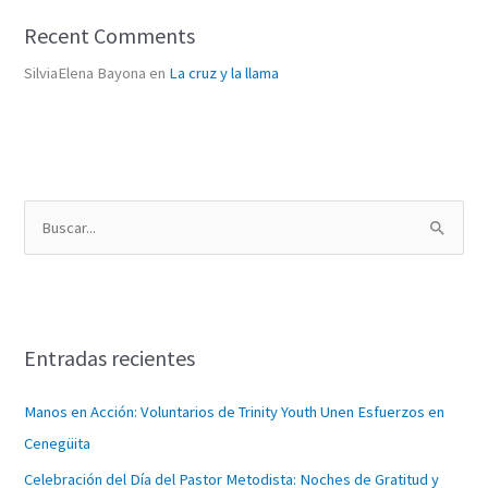
Recent Comments
SilviaElena Bayona
en
La cruz y la llama
B
u
s
c
Entradas recientes
a
r
Manos en Acción: Voluntarios de Trinity Youth Unen Esfuerzos en
p
Cenegüita
o
Celebración del Día del Pastor Metodista: Noches de Gratitud y
r