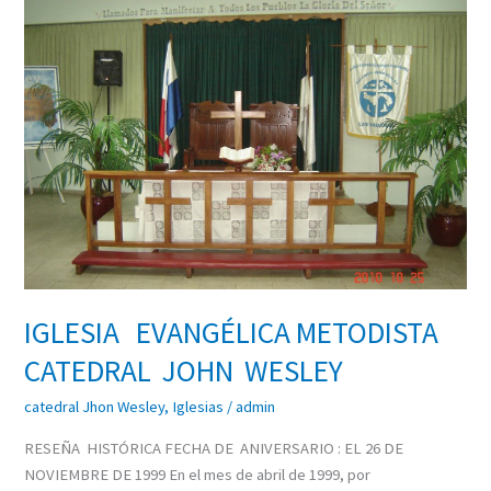
IGLESIA
EVANGÉLICA
METODISTA
CATEDRAL
JOHN
WESLEY
IGLESIA EVANGÉLICA METODISTA
CATEDRAL JOHN WESLEY
catedral Jhon Wesley
,
Iglesias
/
admin
RESEÑA HISTÓRICA FECHA DE ANIVERSARIO : EL 26 DE
NOVIEMBRE DE 1999 En el mes de abril de 1999, por