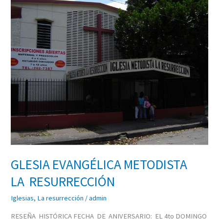
EVANGÉLICA
METODISTA
LA
RESURRECCIÓN
GLESIA EVANGÉLICA METODISTA
LA RESURRECCIÓN
Iglesias
,
La resurrección
/
admin
RESEÑA HISTÓRICA FECHA DE ANIVERSARIO: EL 4to DOMINGO